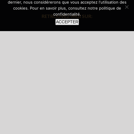
dernier, nous considérerons que vous acceptez l'utilisation des
cookies. Pour en savoir plus, consultez notre
politique de
confidentialité
.
RETROUVEZ-MOI SUR:
ACCEPTER
Klederka S.C.R.L.
Rue Verhulst 36, 1180 Uccle
+32 (0) 495 24 24 99
Délai de Rétractation
C.V.G.