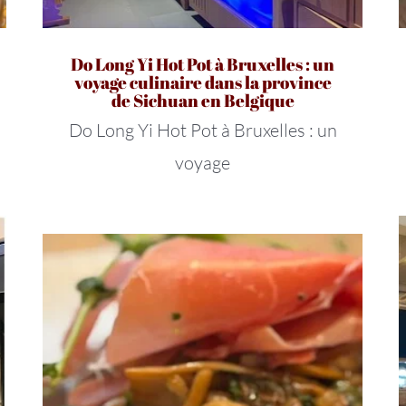
Do Long Yi Hot Pot à Bruxelles : un
voyage culinaire dans la province
de Sichuan en Belgique
Do Long Yi Hot Pot à Bruxelles : un
voyage