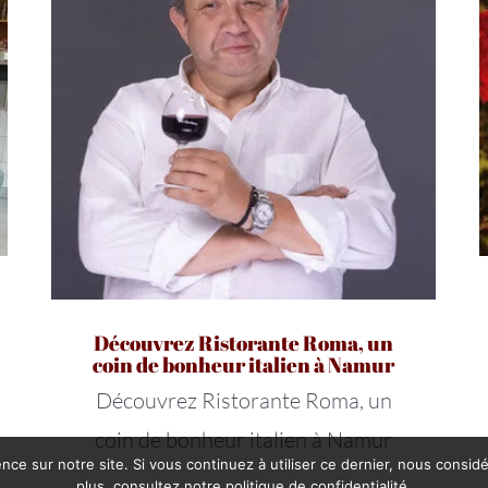
Découvrez Ristorante Roma, un
coin de bonheur italien à Namur
Découvrez Ristorante Roma, un
coin de bonheur italien à Namur
nce sur notre site. Si vous continuez à utiliser ce dernier, nous consid
plus, consultez notre
politique de confidentialité
.