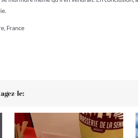
ie.
e, France
agez-le: