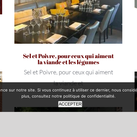
Sel et Poivre, pour ceux qui aiment
la viande et les légumes
Sel et Poivre, pour ceux qui aiment
la viande et
nce sur notre site. Si vous continuez à utiliser ce dernier, nous consid
plus, consultez notre
politique de confidentialité
.
ACCEPTER