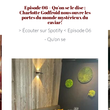
Episode 06 – Qu’on se le dise :
Charlotte Godfroid nous ouvre les
portes du monde mystérieux du
caviar!
> Écouter sur Spotify < Episode 06
- Qu'on se