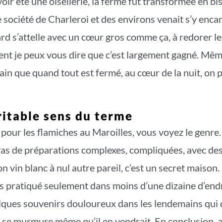
ir été une oisellerie, la ferme fut transformée en bi
société de Charleroi et des environs venait s’y encana
rd s’attelle avec un cœur gros comme ça, à redorer l
t je peux vous dire que c’est largement gagné. Même
tain que quand tout est fermé, au cœur de la nuit, on 
ritable sens du terme
 pour les flamiches au Maroilles, vous voyez le genre.
Pas de préparations complexes, compliquées, avec des
on vin blanc à nul autre pareil, c’est un secret maison
ais pratiqué seulement dans moins d’une dizaine d’endr
elques souvenirs douloureux dans les lendemains qui 
l se murmure même qu’il en vendrait. En conclusion, a