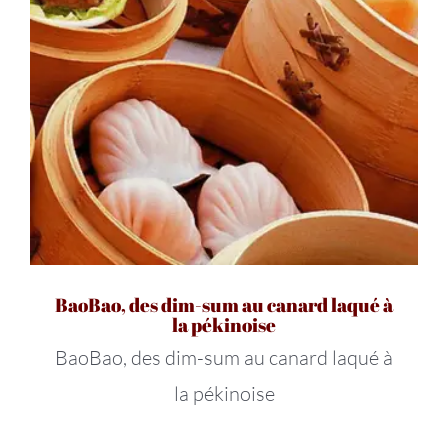
BaoBao, des dim-sum au canard laqué à
la pékinoise
BaoBao, des dim-sum au canard laqué à
la pékinoise