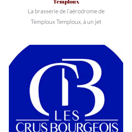
Temploux
La brasserie de l’aérodrome de
Temploux Temploux, à un jet