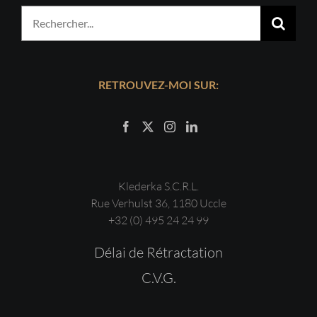
Rechercher:
RETROUVEZ-MOI SUR:
Klederka S.C.R.L.
Rue Verhulst 36, 1180 Uccle
+32 (0) 495 24 24 99
Délai de Rétractation
C.V.G.