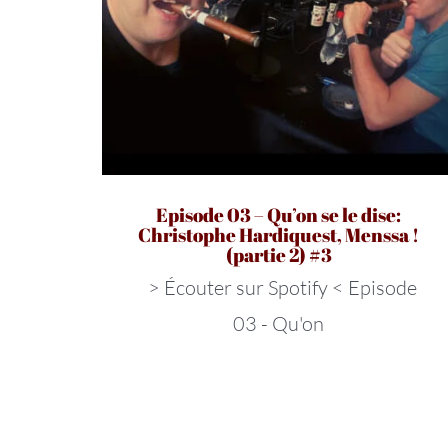
Episode 03 – Qu’on se le dise:
Christophe Hardiquest, Menssa !
(partie 2) #3
> Écouter sur Spotify < Episode
03 - Qu'on