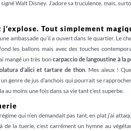
 signé Walt Disney. J’adore sa truculence, mais, surto
z j’explose. Tout simplement magiq
 une ambassade qu’il a ouvert dans le quartier. Le ch
 fond les ballons mais avec des touches contemporai
J’ai mangé un très bon
carpaccio de langoustine à la 
olatura d’alici et tartare de thon
. Mes aïeux ! Que
 un genre de jus d’anchois qui pourrait se rapproch
ela au moins une fois dans sa vie tant c’est superbe.
uerie
égime qui n’en demandait pas tant, en plat j’ai atta
elà de la tuerie, c’est carrément un hymne au végé