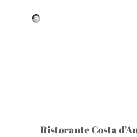
Passer
au
contenu
Ristorante Costa d’A