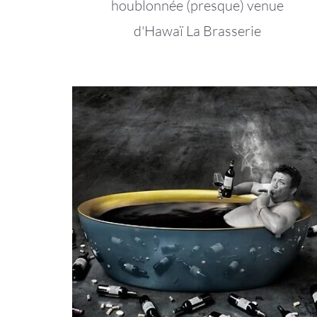
houblonnée (presque) venue
d'Hawaï La Brasserie