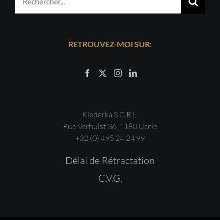
RETROUVEZ-MOI SUR:
Klederka S.C.R.L.
Rue Verhulst 36, 1180 Uccle
+32 (0) 495 24 24 99
Délai de Rétractation
C.V.G.