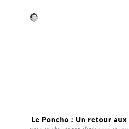
Passer
au
contenu
Le Poncho : Un retour aux 
Seuls les plus anciens d’entre nos lecteu