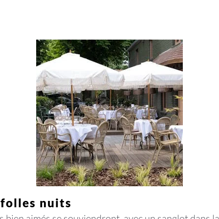
folles nuits
rs bien aimés se souviendront, avec un sanglot dans la