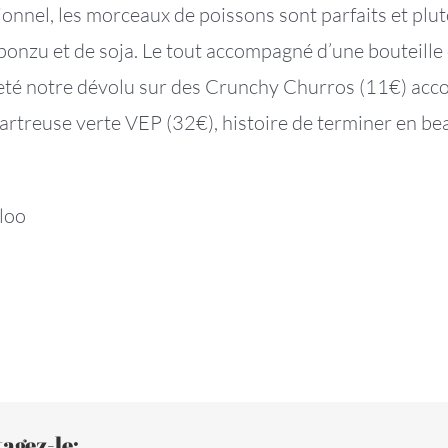
ionnel, les morceaux de poissons sont parfaits et pl
ponzu et de soja. Le tout accompagné d’une bouteille
jeté notre dévolu sur des Crunchy Churros (11€) ac
rtreuse verte VEP (32€), histoire de terminer en be
loo
agez-le: