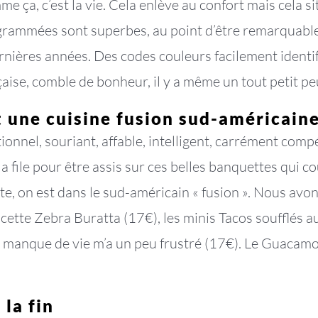
me ça, c’est la vie. Cela enlève au confort mais cela 
ogrammées sont superbes, au point d’être remarquables
rnières années. Des codes couleurs facilement identifi
aise, comble de bonheur, il y a même un tout petit peu
 une cuisine fusion sud-américain
ionnel, souriant, affable, intelligent, carrément comp
à la file pour être assis sur ces belles banquettes qui
arte, on est dans le sud-américain « fusion ». Nous av
 cette Zebra Buratta (17€), les minis Tacos soufflés
t manque de vie m’a un peu frustré (17€). Le Guacamo
la fin