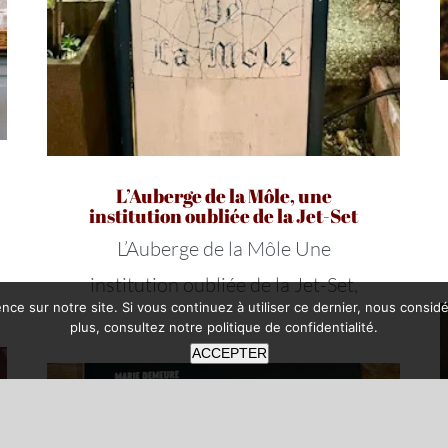
L’Auberge de la Môle, une
institution oubliée de la Jet-Set
L’Auberge de la Môle Une
institution oubliée de la Jet-Set,
nce sur notre site. Si vous continuez à utiliser ce dernier, nous consid
plus, consultez notre
politique de confidentialité
.
ACCEPTER