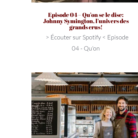
Episode 04 – Qu’on se le dise:
Johnny Symington, l’univers des
grands crus!
> Écouter sur Spotify < Episode
04 - Qu'on