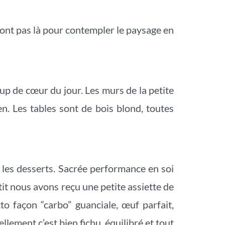
 sont pas là pour contempler le paysage en
up de cœur du jour. Les murs de la petite
en. Les tables sont de bois blond, toutes
e les desserts. Sacrée performance en soi
étit nous avons reçu une petite assiette de
tto façon “carbo” guanciale, œuf parfait,
lement c’est bien fichu, équilibré et tout