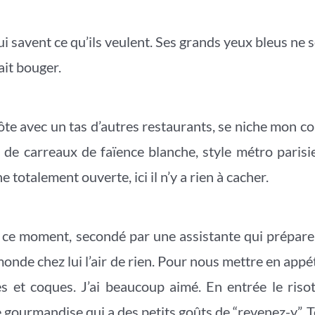
qui savent ce qu’ils veulent. Ses grands yeux bleus ne
fait bouger.
ôte avec un tas d’autres restaurants, se niche mon co
s de carreaux de faïence blanche, style métro parisi
e totalement ouverte, ici il n’y a rien à cacher.
en ce moment, secondé par une assistante qui prépar
e monde chez lui l’air de rien. Pour nous mettre en app
es et coques. J’ai beaucoup aimé. En entrée le riso
 gourmandise qui a des petits goûts de “revenez-y”. Tel