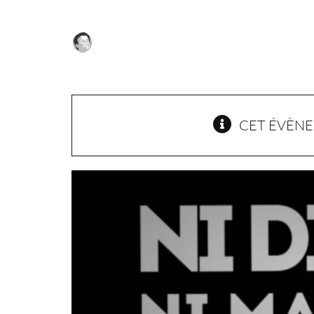
Passer
au
contenu
CET ÉVÈNE