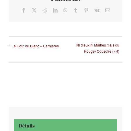
Facebook
X
Reddit
LinkedIn
WhatsApp
Tumblr
Pinterest
Vk
Email
Ni dieux ni Maîtres mais du
Le Goût du Blanc – Carnières
Rouge- Cousolre (FR)
Détails