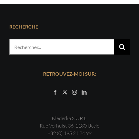
RECHERCHE
Rechercher:
RETROUVEZ-MOI SUR:
Klederka S.C.R.L.
Rue Verhulst 36, 1180 Uccle
+32 (0) 495 24 24 99