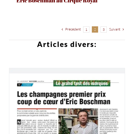
Eric Boschman au Cirque Royal
Précédent
Suivant
1
2
3
Articles divers: