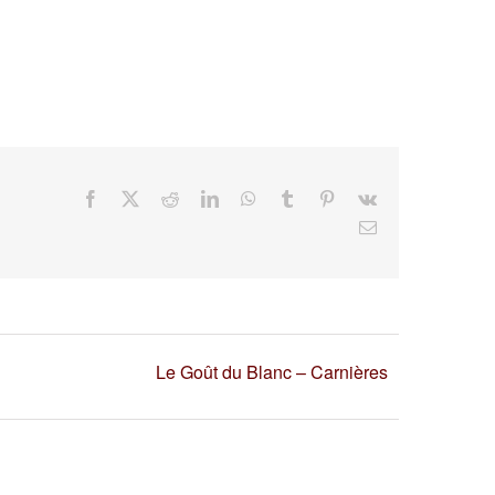
Facebook
X
Reddit
LinkedIn
WhatsApp
Tumblr
Pinterest
Vk
Email
Le Goût du Blanc – Carnières