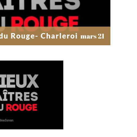
 du Rouge- Charleroi
mars 21