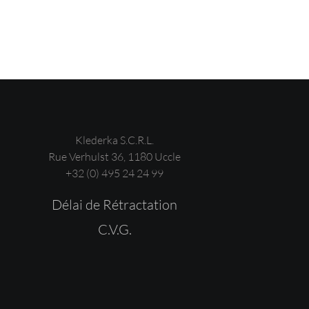
Klederka S.C.R.L.
Rue Verhulst 36, 1180 Uccle
+32 (0) 495 24 24 99
Délai de Rétractation
C.V.G.