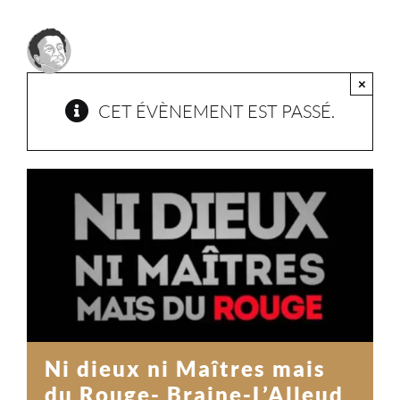
Passer
au
contenu
×
CET ÉVÈNEMENT EST PASSÉ.
Ni dieux ni Maîtres mais
du Rouge- Braine-L’Alleud