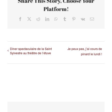
Share This Story, Choose Your
Platform!
Facebook
X
Reddit
LinkedIn
WhatsApp
Tumblr
Pinterest
Vk
Email
Dîner spectaculaire de la Saint
Je peux pas, j’ai cours de
Sylvestre au théâtre de l’étuve
pinard le lundi !