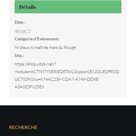
Détails
Date :
janvier 9
Catégorie d’Évènement:
Ni dieux ni maîtres mais du Rouge
Site :
https://shop.utick.net/?
module=ACTIVITYSERIEDETAILS&pos=LESJOLIESPROD
UCTIONS&s=674AC236-CDA7-A748-DD8E-
A3A6E3F620E6
RECHERCHE