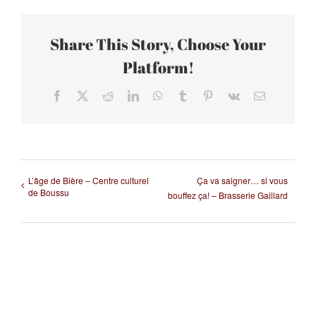
Share This Story, Choose Your
Platform!
Facebook
X
Reddit
LinkedIn
WhatsApp
Tumblr
Pinterest
Vk
Email
L’âge de Bière – Centre culturel
Ça va saigner… si vous
de Boussu
bouffez ça! – Brasserie Gaillard