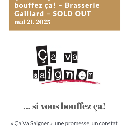
bouffez ça! – Brasserie
Gaillard – SOLD OUT
mai 21, 2025
… si vous bouffez ça!
« Ça Va Saigner », une promesse, un constat.